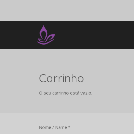
Salta
para
o
conteúdo
principal
Carrinho
O seu carrinho está vazio.
Nome / Name *