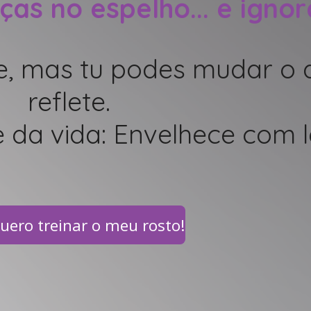
nças
no espelho... e igno
, mas tu podes mudar o 
reflete.
e da vida: Envelhece com l
uero treinar o meu rosto!