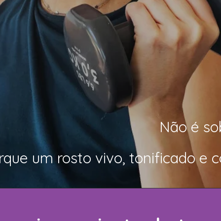
Não é so
rque um rosto vivo, tonificado e c