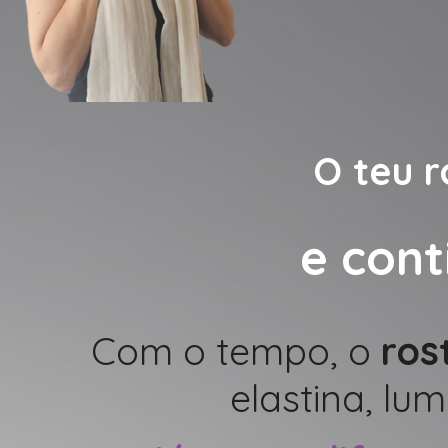
O teu r
e cont
Com o tempo, o
ros
elastina, lu