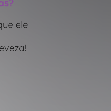
ras?
que ele
eveza!