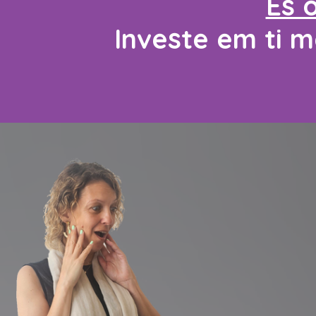
És 
Investe em ti m