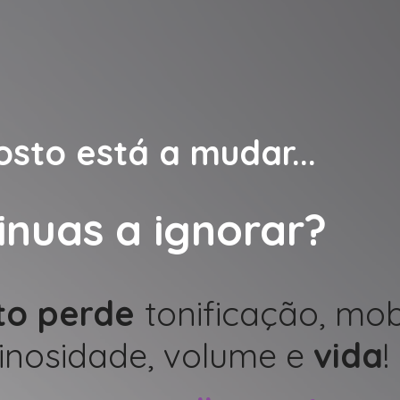
osto está a mudar...
inuas a ignorar?
to perde
tonificação, mob
minosidade, volume e
vida
!