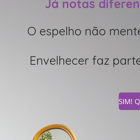
Já notas difere
O espelho não mente
Envelhecer faz part
SIM! Q