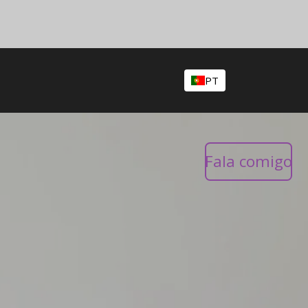
PT
Fala comigo