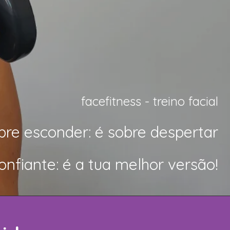
facefitness - treino facial
bre esconder: é sobre
despertar
onfiante: é a tua melhor versão!