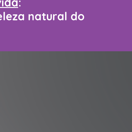
vida
:
eleza natural do