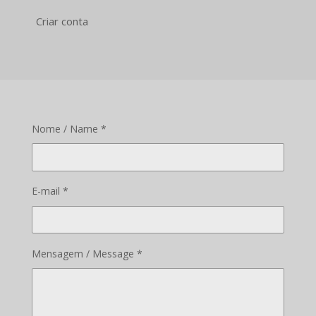
Criar conta
Nome / Name *
E-mail *
Mensagem / Message *