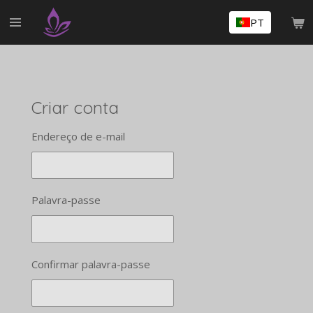
Salta
PT
para
o
conteúdo
principal
Criar conta
Endereço de e-mail
Palavra-passe
Confirmar palavra-passe