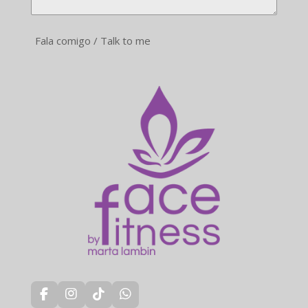
Fala comigo / Talk to me
F
I
T
W