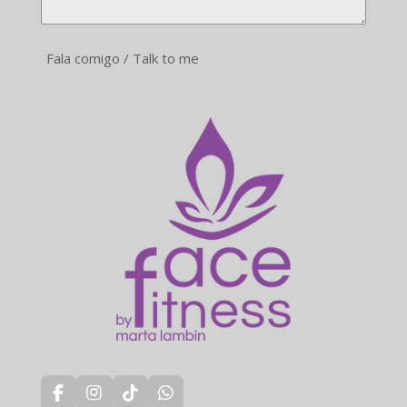
Fala comigo / Talk to me
F
I
T
W