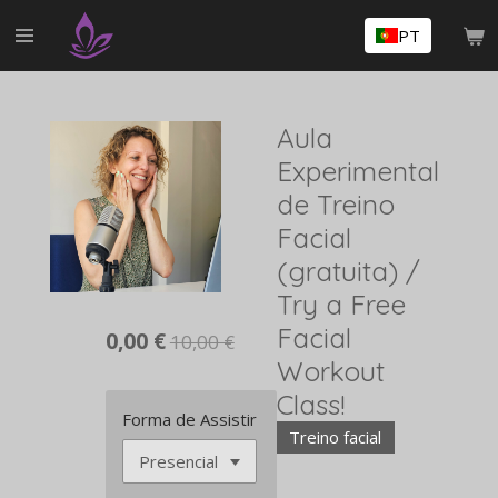
Salta
PT
para
o
conteúdo
principal
Aula
Experimental
de Treino
Facial
(gratuita) /
Try a Free
Facial
0,00 €
10,00 €
Workout
Class!
Forma de Assistir
Treino facial