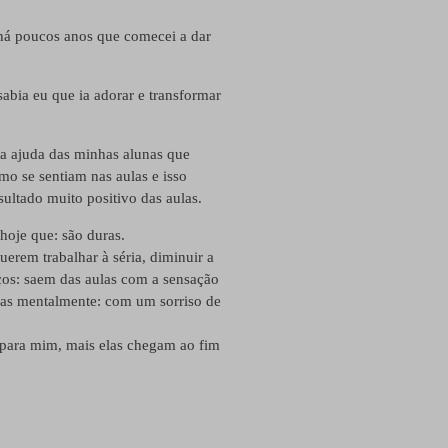
 há poucos anos que comecei a dar
sabia eu que ia adorar e transformar
a ajuda das minhas alunas que
o se sentiam nas aulas e isso
ultado muito positivo das aulas.
hoje que: são duras.
erem trabalhar à séria, diminuir a
aços: saem das aulas com a sensação
das mentalmente: com um sorriso de
e para mim, mais elas chegam ao fim