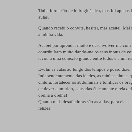
Tinha formação de hidroginástica, mas foi apenas
aulas.
Quando recebi o convite, hesitei, mas aceitei. Mal 
a minha vida.
Acabei por aprender muito e desenvolver-me com 
contribuíram muito dando-me os seus inputs de com
levou a uma conexão grande entre todos e a um res
Evoluí as aulas ao longo dos tempos e posso dizer 
Independentemente das idades, as minhas alunas qu
cintura, fortalecer os abdominais e tonificar os br
de dever cumprido, cansadas fisicamente e relaxa
orelha a orelha!
Quanto mais desafiadoras são as aulas, para elas 
felizes!