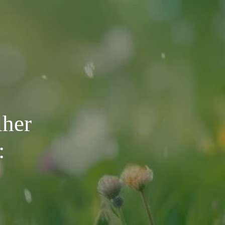
lher
: