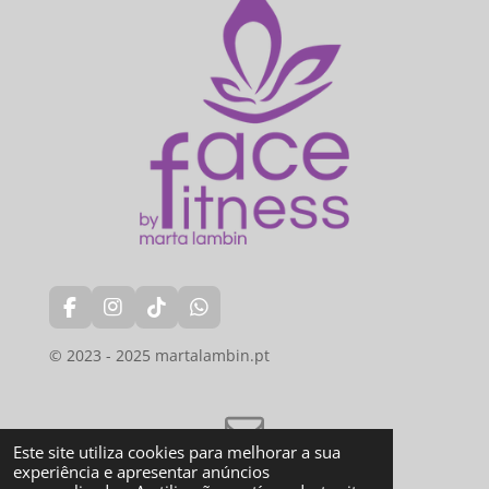
F
I
T
W
a
n
i
h
c
s
k
a
© 2023 - 2025 martalambin.pt
e
t
T
t
b
a
o
s
o
g
k
A
o
r
p
Este site utiliza cookies para melhorar a sua
k
a
p
experiência e apresentar anúncios
m
Termos & Condições (Gerais)