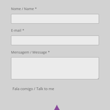
Nome / Name *
E-mail *
Mensagem / Message *
Fala comigo / Talk to me