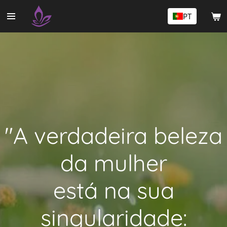
Salta
PT
para
o
conteúdo
principal
"A verdadeira beleza
da mulher
está na sua
singularidade: